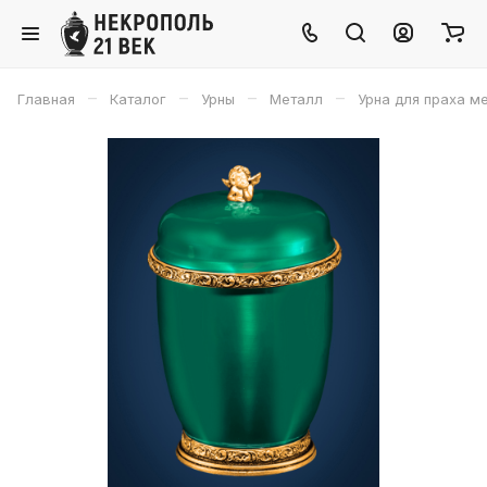
–
–
–
–
Главная
Каталог
Урны
Металл
Урна для праха ме