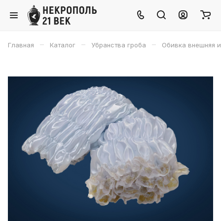
–
–
–
Главная
Каталог
Убранства гроба
Обивка внешняя и