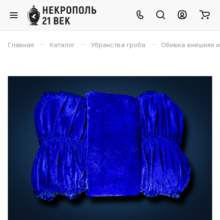
–
–
–
Главная
Каталог
Убранства гроба
Обивка внешняя и