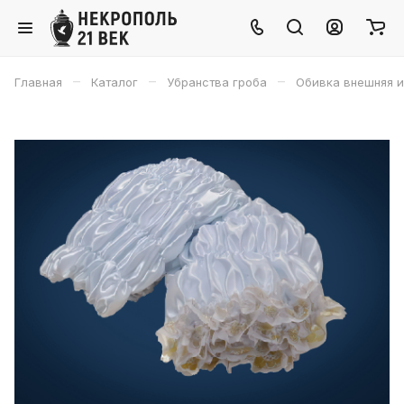
–
–
–
Главная
Каталог
Убранства гроба
Обивка внешняя и