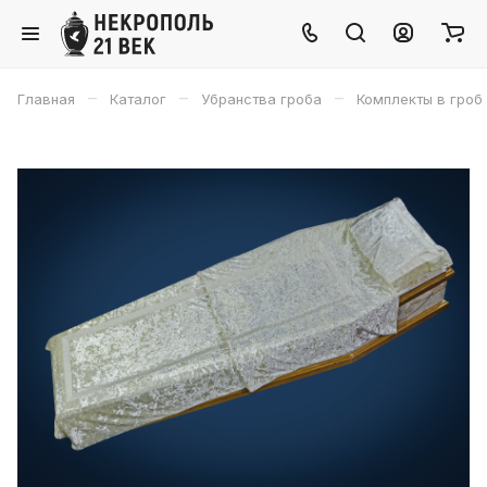
–
–
–
Главная
Каталог
Убранства гроба
Комплекты в гроб