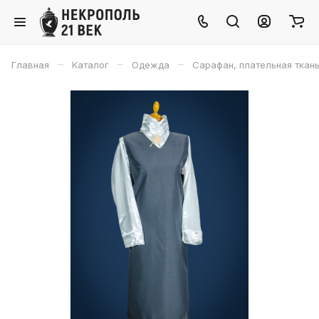
–
–
–
Главная
Каталог
Одежда
Сарафан, плательная ткань