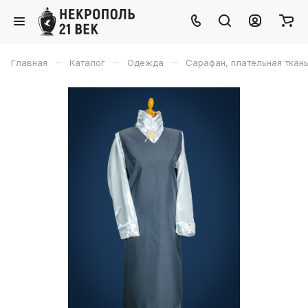
–
–
–
Главная
Каталог
Одежда
Сарафан, плательная ткань