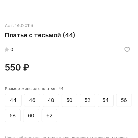
Арт.
18020116
Платье с тесьмой (44)
0
550 ₽
Размер женского платья :
44
44
46
48
50
52
54
56
58
60
62
Цена действительна только для интернет-магазина и может