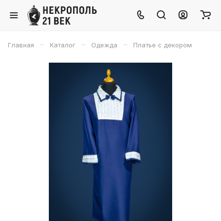
–
–
–
Главная
Каталог
Одежда
Платье с декором