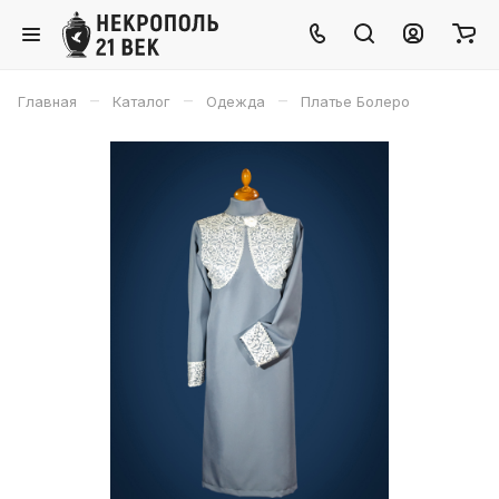
–
–
–
Главная
Каталог
Одежда
Платье Болеро