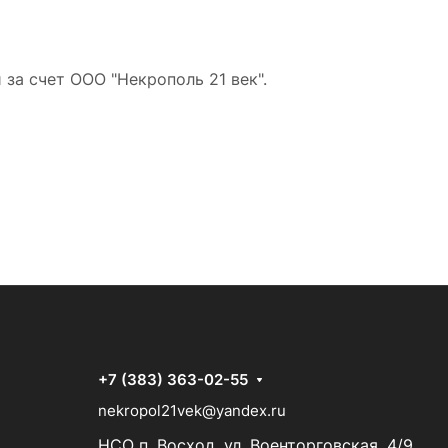
за счет ООО "Некрополь 21 век".
+7 (383) 363-02-55
nekropol21vek@yandex.ru
НСО п. Восход, ул. Военторговская, 4/9