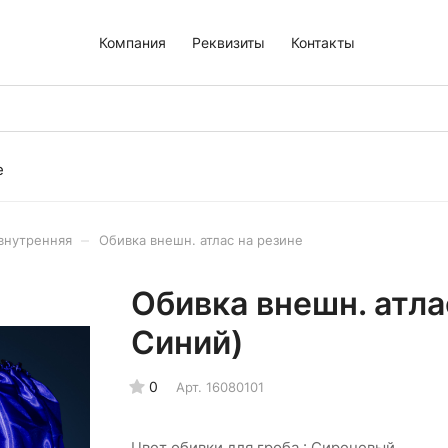
Компания
Реквизиты
Контакты
е
–
внутренняя
Обивка внешн. атлас на резине
Обивка внешн. атлас
Синий)
0
Арт.
16080101
Цвет обивки для гроба :
Сиреневый