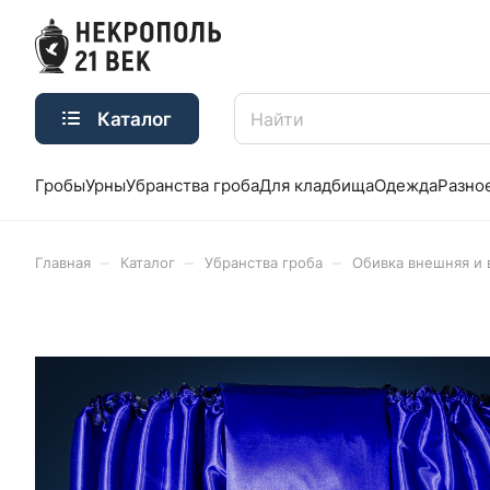
Каталог
Гробы
Урны
Убранства гроба
Для кладбища
Одежда
Разно
–
–
–
Главная
Каталог
Убранства гроба
Обивка внешняя и 